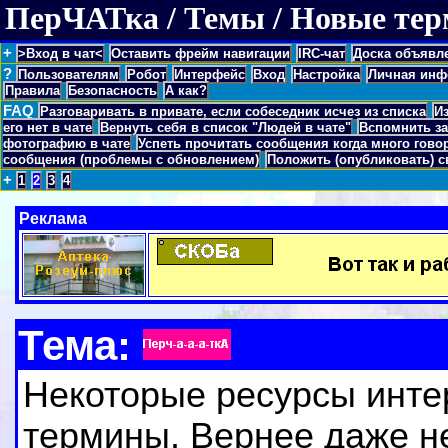
ПерЧАТка / Темы / Новые те
+
>Вход в чат<
Оставить фрейм навигации
IRC-чат
Доска объявл
?
Пользователям
Робот
Интерфейс
Вход
Настройка
Личная инф
Правила
Безопасность
А как?
FAQ
Разговаривать в привате, если собеседник исчез из списка
И
его нет в чате
Вернуть себя в список "Людей в чате"
Вспомнить з
фотографию в чате
Успеть прочитать сообщения когда много гово
сообщения (проблемы с обновлением)
Положить (опубликовать) 
+
1
2
3
4
Реклама
Тема:
Некоторые ресурсы инте
термины. Вернее даже не